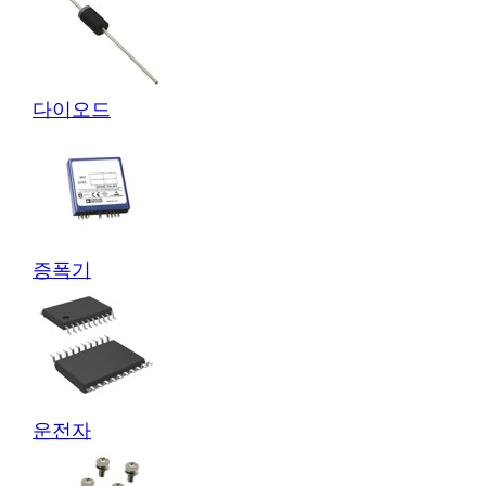
다이오드
증폭기
운전자