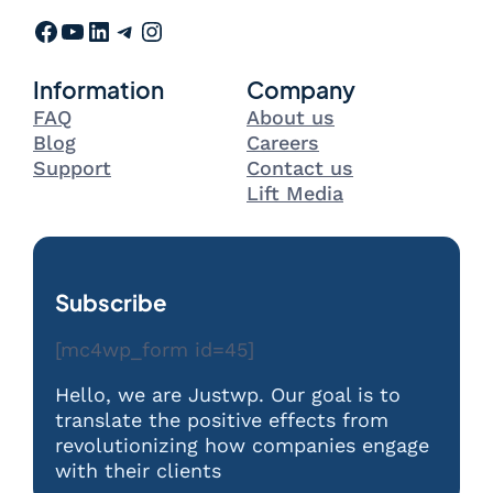
Facebook
YouTube
LinkedIn
Telegram
Instagram
Information
Company
FAQ
About us
Blog
Careers
Support
Contact us
Lift Media
Subscribe
[mc4wp_form id=45]
Hello, we are Justwp. Our goal is to
translate the positive effects from
revolutionizing how companies engage
with their clients