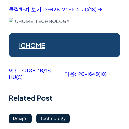
클릭하여 보기 DF62B-24EP-2.2C(18) →
ICHOME
이전:
GT36-1B/1S-
다음:
PC-1645(10)
HU(C)
Related Post
Design
Technology