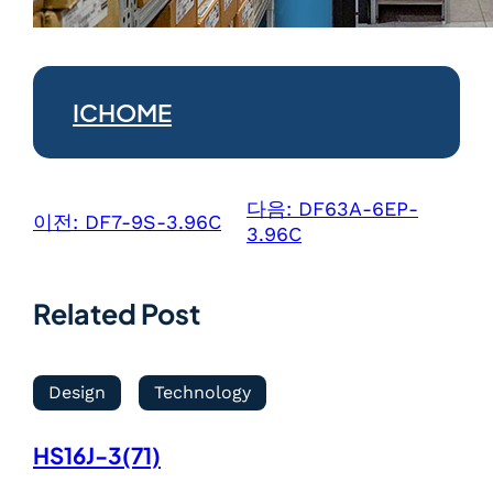
ICHOME
다음:
DF63A-6EP-
이전:
DF7-9S-3.96C
3.96C
Related Post
Design
Technology
HS16J-3(71)