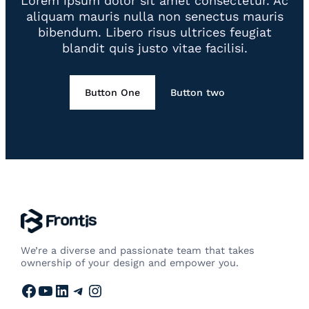
Lorem ipsum dolor sit amet consectetur. Ac
aliquam mauris nulla non senectus mauris
bibendum. Libero risus ultrices feugiat
blandit quis justo vitae facilisi.
Button One
Button two
We’re a diverse and passionate team that takes
ownership of your design and empower you.
Facebook
YouTube
LinkedIn
Telegram
Instagram