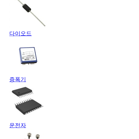
다이오드
증폭기
운전자