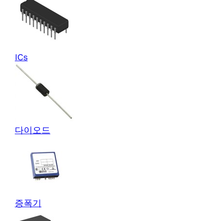
ICs
다이오드
증폭기