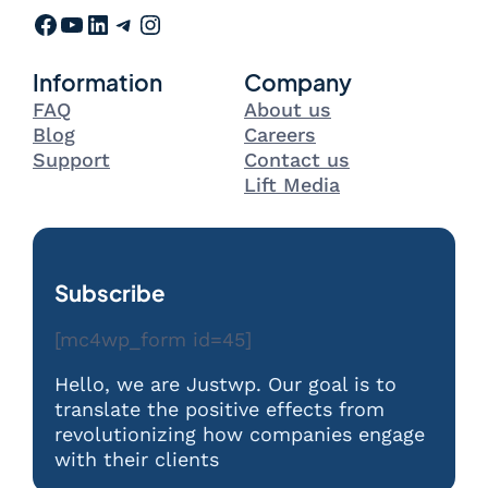
Facebook
YouTube
LinkedIn
Telegram
Instagram
Information
Company
FAQ
About us
Blog
Careers
Support
Contact us
Lift Media
Subscribe
[mc4wp_form id=45]
Hello, we are Justwp. Our goal is to
translate the positive effects from
revolutionizing how companies engage
with their clients