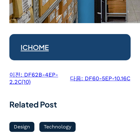
ICHOME
이전:
DF62B-4EP-
다음:
DF60-5EP-10.16C
2.2C(10)
Related Post
Design
Technology