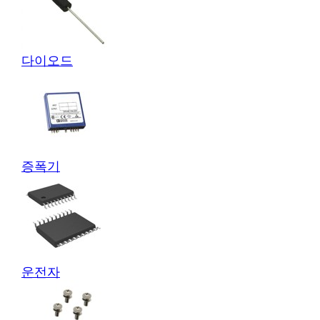
다이오드
증폭기
운전자