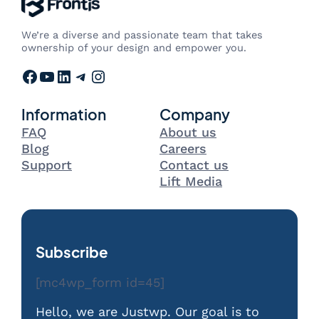
We’re a diverse and passionate team that takes
ownership of your design and empower you.
Facebook
YouTube
LinkedIn
Telegram
Instagram
Information
Company
FAQ
About us
Blog
Careers
Support
Contact us
Lift Media
Subscribe
[mc4wp_form id=45]
Hello, we are Justwp. Our goal is to