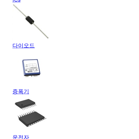
다이오드
증폭기
운전자