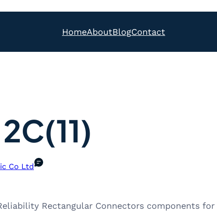
Home
About
Blog
Contact
2C(11)
ic Co Ltd
Reliability Rectangular Connectors components for