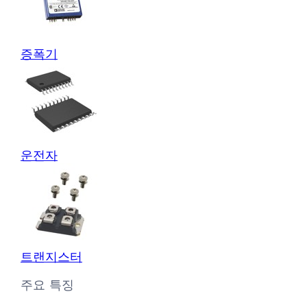
증폭기
운전자
트랜지스터
주요 특징