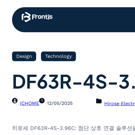
Design
Technology
DF63R-4S-3
ICHOME
12/05/2025
Hirose Electr
히로세 DF63R-4S-3.96C: 첨단 상호 연결 