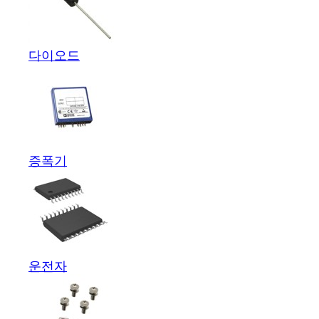
다이오드
증폭기
운전자