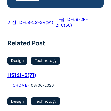
다음:
DF59-2P-
이전:
DF59-2S-2V(91)
2FC(50)
Related Post
Design
Technology
HS16J-3(71)
ICHOME
08/06/2026
Design
Technology