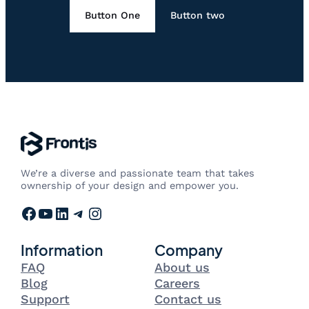
Button One
Button two
We’re a diverse and passionate team that takes
ownership of your design and empower you.
Facebook
YouTube
LinkedIn
Telegram
Instagram
Information
Company
FAQ
About us
Blog
Careers
Support
Contact us