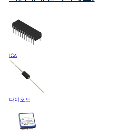
ICs
다이오드