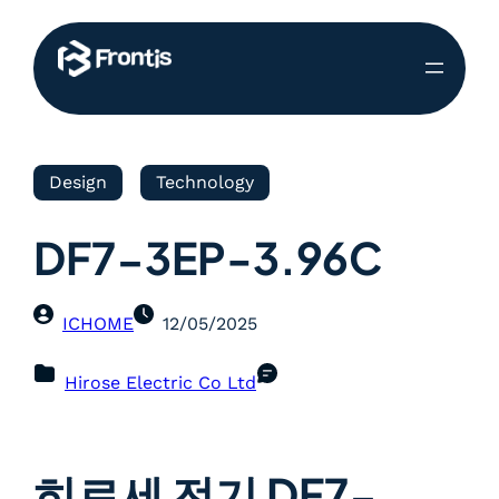
Design
Technology
DF7-3EP-3.96C
ICHOME
12/05/2025
Hirose Electric Co Ltd
히로세 전기 DF7-