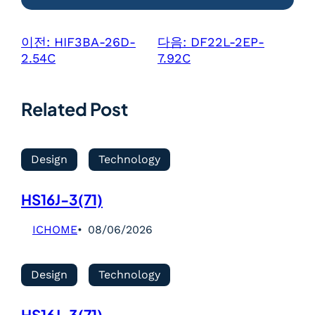
이전:
HIF3BA-26D-
다음:
DF22L-2EP-
2.54C
7.92C
Related Post
Design
Technology
HS16J-3(71)
ICHOME
08/06/2026
Design
Technology