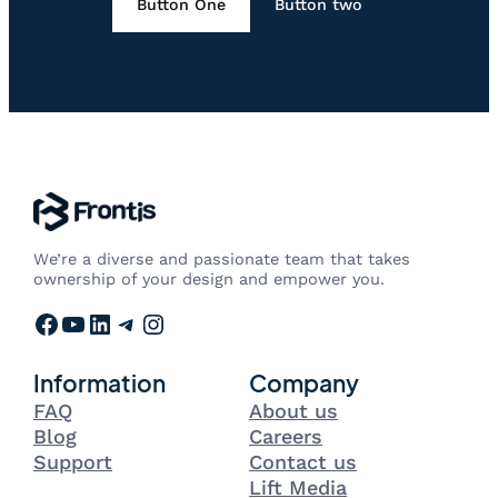
Button One
Button two
We’re a diverse and passionate team that takes
ownership of your design and empower you.
Facebook
YouTube
LinkedIn
Telegram
Instagram
Information
Company
FAQ
About us
Blog
Careers
Support
Contact us
Lift Media