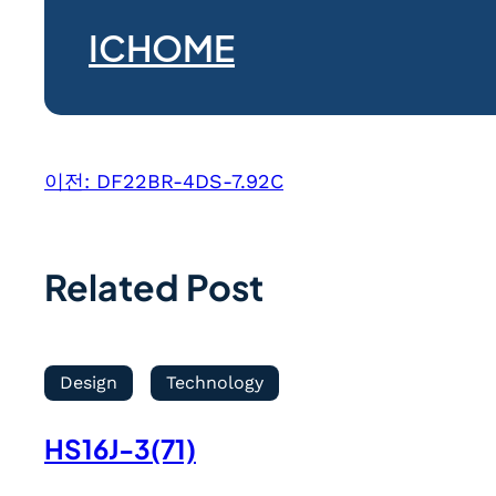
ICHOME
이전:
DF22BR-4DS-7.92C
Related Post
Design
Technology
HS16J-3(71)