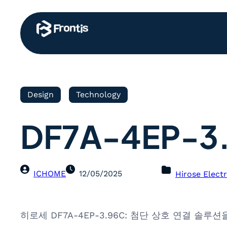
Design
Technology
DF7A-4EP-3
ICHOME
12/05/2025
Hirose Electr
히로세 DF7A-4EP-3.96C: 첨단 상호 연결 솔