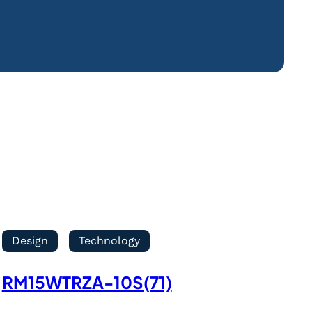
Design
Technology
RM15WTRZA-10S(71)