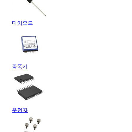
다이오드
증폭기
운전자