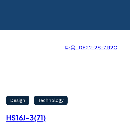
다음:
DF22-2S-7.92C
Design
Technology
HS16J-3(71)