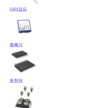
다이오드
증폭기
운전자