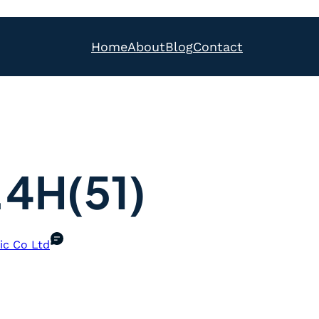
Home
About
Blog
Contact
4H(51)
ic Co Ltd