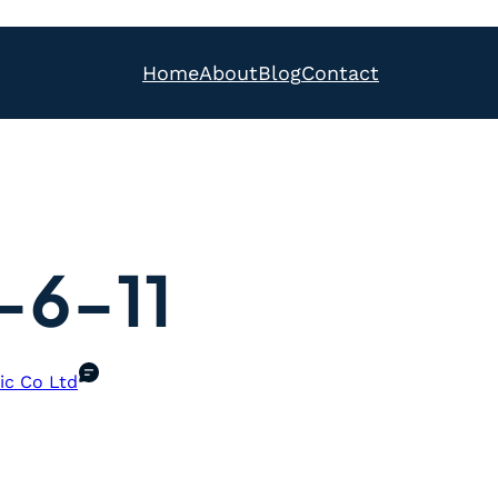
Home
About
Blog
Contact
-6-11
ic Co Ltd