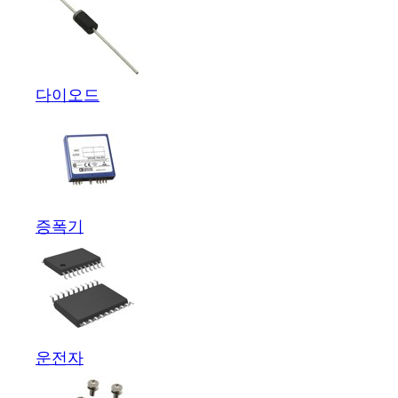
다이오드
증폭기
운전자