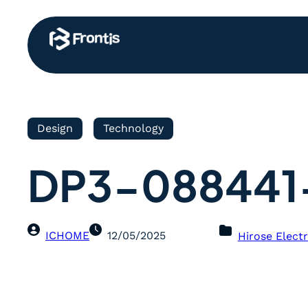
Design
Technology
DP3-088441
ICHOME
12/05/2025
Hirose Electr