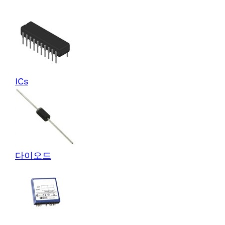
ICs
다이오드