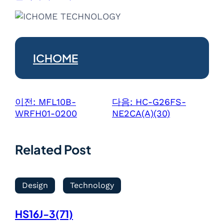
ICHOME
이전:
MFL10B-
다음:
HC-G26FS-
WRFH01-0200
NE2CA(A)(30)
Related Post
Design
Technology
HS16J-3(71)