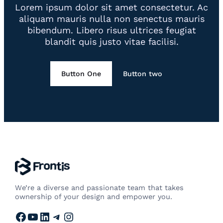
Lorem ipsum dolor sit amet consectetur. Ac
aliquam mauris nulla non senectus mauris
bibendum. Libero risus ultrices feugiat
blandit quis justo vitae facilisi.
Button One
Button two
We’re a diverse and passionate team that takes
ownership of your design and empower you.
Facebook
YouTube
LinkedIn
Telegram
Instagram