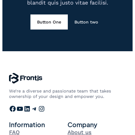
blandit quis justo vitae facilisi.
Button One
Button two
We’re a diverse and passionate team that takes
ownership of your design and empower you.
Facebook
YouTube
LinkedIn
Telegram
Instagram
Information
Company
FAQ
About us