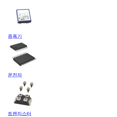
증폭기
운전자
트랜지스터