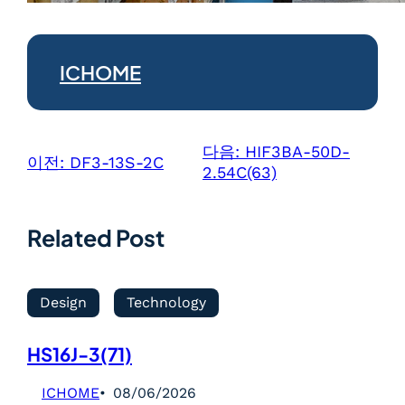
ICHOME
다음:
HIF3BA-50D-
이전:
DF3-13S-2C
2.54C(63)
Related Post
Design
Technology
HS16J-3(71)
ICHOME
08/06/2026