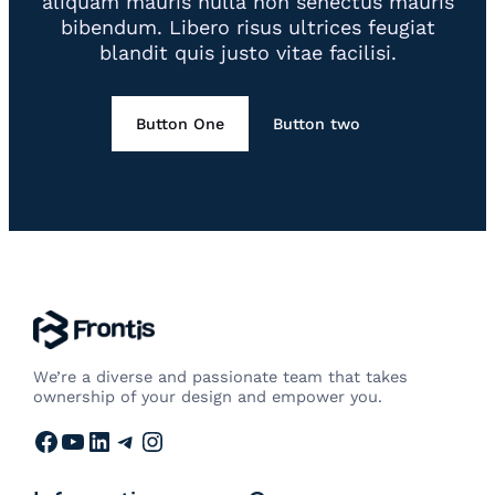
aliquam mauris nulla non senectus mauris
bibendum. Libero risus ultrices feugiat
blandit quis justo vitae facilisi.
Button One
Button two
We’re a diverse and passionate team that takes
ownership of your design and empower you.
Facebook
YouTube
LinkedIn
Telegram
Instagram