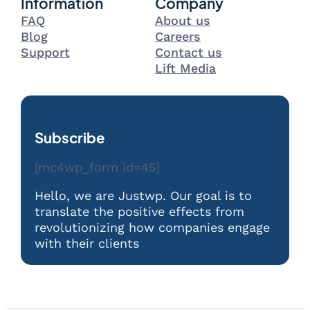
Information
Company
FAQ
About us
Blog
Careers
Support
Contact us
Lift Media
Subscribe
[mc4wp_form id=45]
Hello, we are Justwp. Our goal is to
translate the positive effects from
revolutionizing how companies engage
with their clients