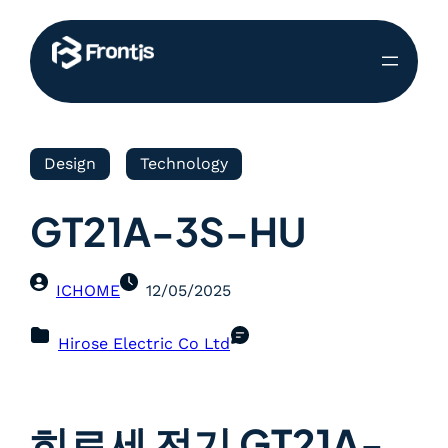
Design
Technology
GT21A-3S-HU
ICHOME
12/05/2025
Hirose Electric Co Ltd
히로세 전기 GT21A-