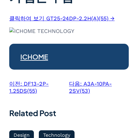
클릭하여 보기 GT25-24DP-2.2H(A)(55) →
ICHOME
이전:
DF13-2P-
다음:
A3A-10PA-
1.25DS(55)
2SV(53)
Related Post
Design
Technology