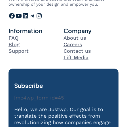
ownership of your design and empower you.
Facebook
YouTube
LinkedIn
Telegram
Instagram
Information
Company
FAQ
About us
Blog
Careers
Support
Contact us
Lift Media
Subscribe
[mc4wp_form id=45]
Hello, we are Justwp. Our goal is to
translate the positive effects from
revolutionizing how companies engage