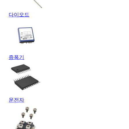
다이오드
증폭기
운전자