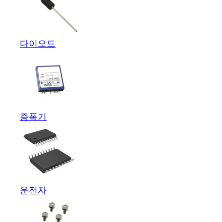
다이오드
증폭기
운전자