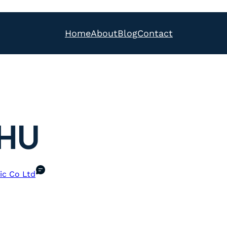
Home
About
Blog
Contact
HU
ic Co Ltd