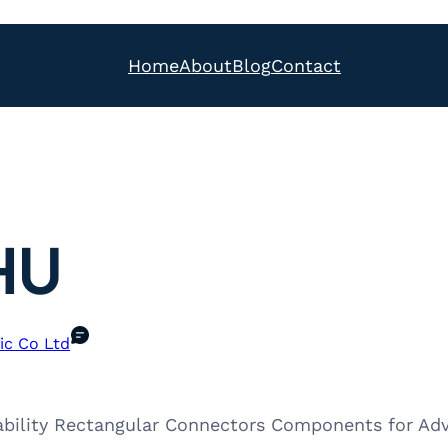
Home
About
Blog
Contact
HU
ic Co Ltd
ability Rectangular Connectors Components for Ad