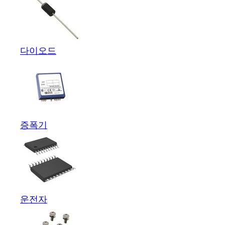
다이오드
증폭기
운전자