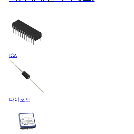
ICs
다이오드