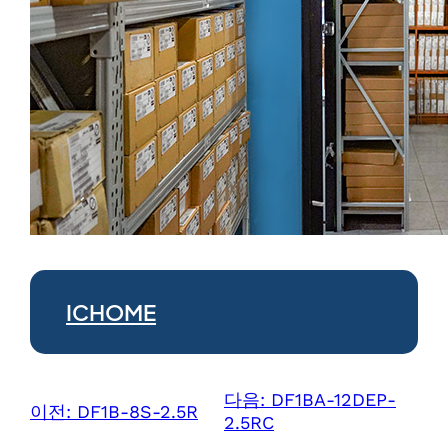
ICHOME
다음:
DF1BA-12DEP-
이전:
DF1B-8S-2.5R
2.5RC