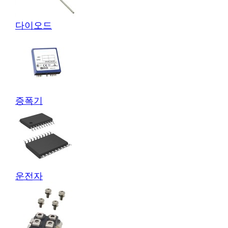
다이오드
증폭기
운전자