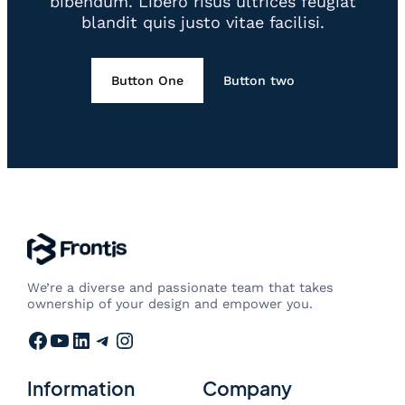
bibendum. Libero risus ultrices feugiat
blandit quis justo vitae facilisi.
Button One
Button two
We’re a diverse and passionate team that takes
ownership of your design and empower you.
Facebook
YouTube
LinkedIn
Telegram
Instagram
Information
Company