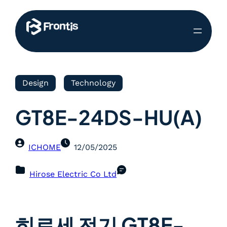
Design
Technology
GT8E-24DS-HU(A)
ICHOME
12/05/2025
Hirose Electric Co Ltd
히로세 전기 GT8E-