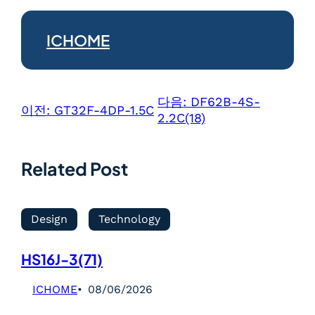
ICHOME
다음:
DF62B-4S-
이전:
GT32F-4DP-1.5C
2.2C(18)
Related Post
Design
Technology
HS16J-3(71)
ICHOME
08/06/2026