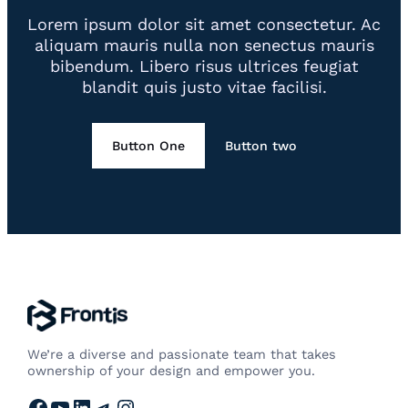
Lorem ipsum dolor sit amet consectetur. Ac
aliquam mauris nulla non senectus mauris
bibendum. Libero risus ultrices feugiat
blandit quis justo vitae facilisi.
Button One
Button two
We’re a diverse and passionate team that takes
ownership of your design and empower you.
Facebook
YouTube
LinkedIn
Telegram
Instagram