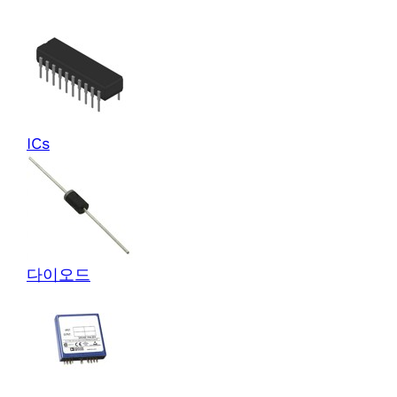
ICs
다이오드