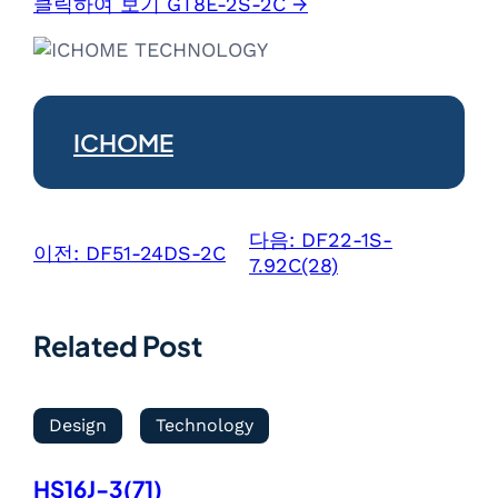
클릭하여 보기 GT8E-2S-2C →
ICHOME
다음:
DF22-1S-
이전:
DF51-24DS-2C
7.92C(28)
Related Post
Design
Technology
HS16J-3(71)