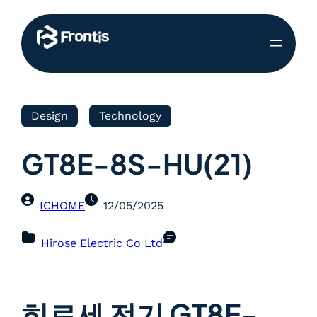
Design
Technology
GT8E-8S-HU(21)
ICHOME
12/05/2025
Hirose Electric Co Ltd
히로세 전기 GT8E-