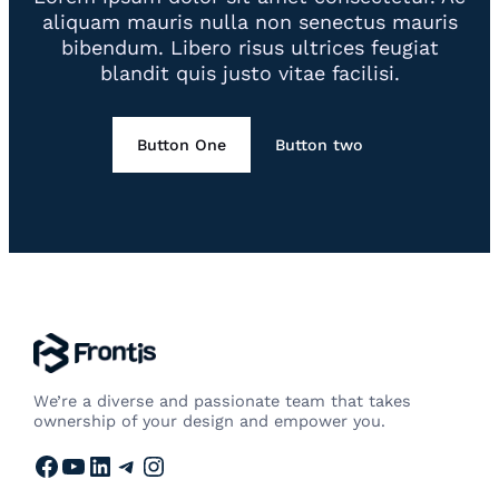
aliquam mauris nulla non senectus mauris
bibendum. Libero risus ultrices feugiat
blandit quis justo vitae facilisi.
Button One
Button two
We’re a diverse and passionate team that takes
ownership of your design and empower you.
Facebook
YouTube
LinkedIn
Telegram
Instagram