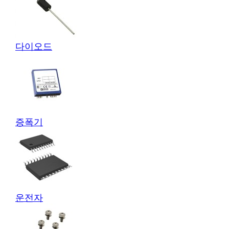
다이오드
증폭기
운전자