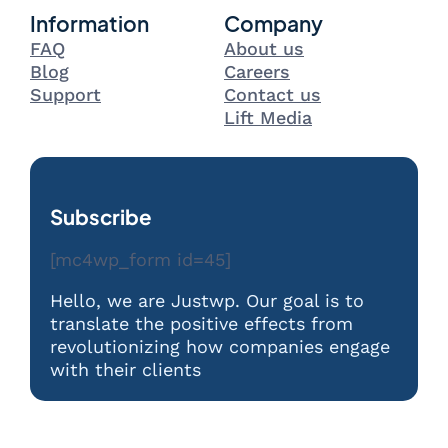
Information
Company
FAQ
About us
Blog
Careers
Support
Contact us
Lift Media
Subscribe
[mc4wp_form id=45]
Hello, we are Justwp. Our goal is to
translate the positive effects from
revolutionizing how companies engage
with their clients