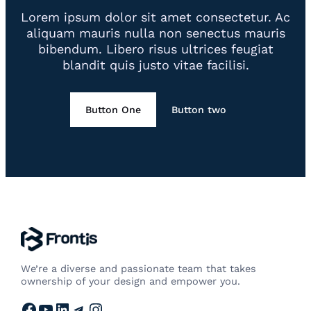
Lorem ipsum dolor sit amet consectetur. Ac
aliquam mauris nulla non senectus mauris
bibendum. Libero risus ultrices feugiat
blandit quis justo vitae facilisi.
Button One
Button two
We’re a diverse and passionate team that takes
ownership of your design and empower you.
Facebook
YouTube
LinkedIn
Telegram
Instagram