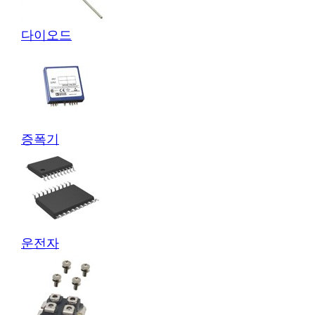
다이오드
증폭기
운전자