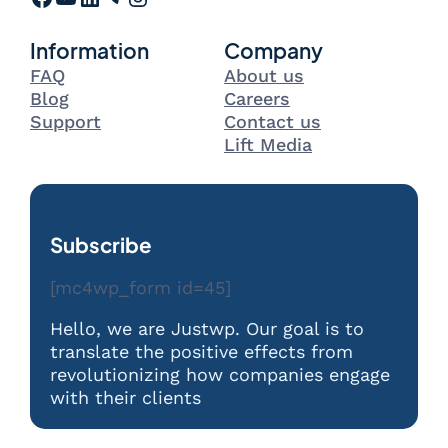
Information
Company
FAQ
About us
Blog
Careers
Support
Contact us
Lift Media
Subscribe
[mc4wp_form id=45]
Hello, we are Justwp. Our goal is to
translate the positive effects from
revolutionizing how companies engage
with their clients