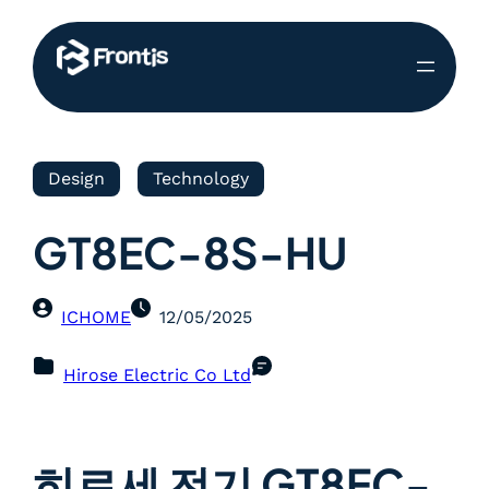
Design
Technology
GT8EC-8S-HU
ICHOME
12/05/2025
Hirose Electric Co Ltd
히로세 전기 GT8EC-