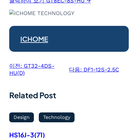
클릭하여 보기 GT8EC-8S-HU →
ICHOME
이전:
GT32-4DS-
다음:
DF1-12S-2.5C
HU(D)
Related Post
Design
Technology
HS16J-3(71)