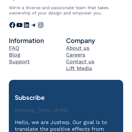
We’re a diverse and passionate team that takes
ownership of your design and empower you.
Facebook
YouTube
LinkedIn
Telegram
Instagram
Information
Company
FAQ
About us
Blog
Careers
Support
Contact us
Lift Media
Subscribe
[mc4wp_form id=45]
Hello, we are Justwp. Our goal is to
translate the positive effects from