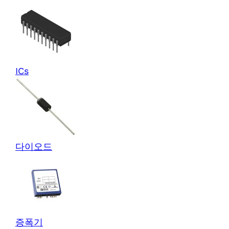
ICs
다이오드
증폭기