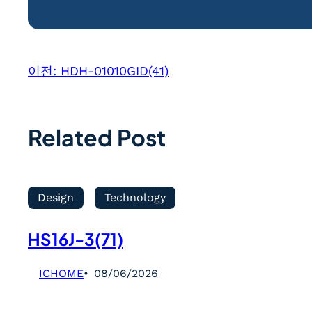
이전:
HDH-01010GID(41)
Related Post
Design
Technology
HS16J-3(71)
ICHOME
08/06/2026