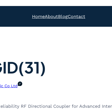
Home
About
Blog
Contact
D(31)
ic Co Ltd
liability RF Directional Coupler for Advanced Inte