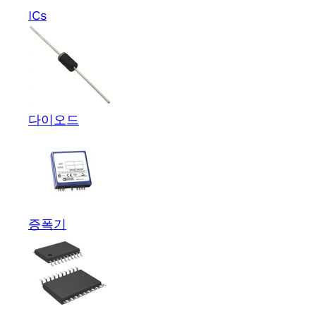
ICs
다이오드
증폭기