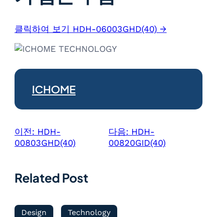
클릭하여 보기 HDH-06003GHD(40) →
ICHOME
이전:
HDH-
다음:
HDH-
00803GHD(40)
00820GID(40)
Related Post
Design
Technology