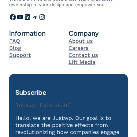
ownership of your design and empower you.
Facebook
YouTube
LinkedIn
Telegram
Instagram
Information
Company
FAQ
About us
Blog
Careers
Support
Contact us
Lift Media
Subscribe
[mc4wp_form id=45]
Hello, we are Justwp. Our goal is to
translate the positive effects from
revolutionizing how companies engage