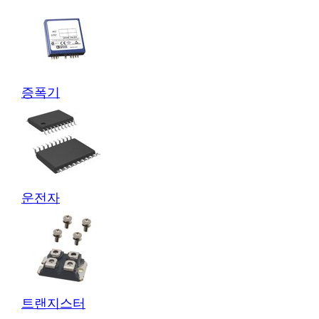
증폭기
운전자
트랜지스터