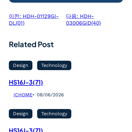
이전:
HDH-01129GI-
다음:
HDH-
DL(01)
03006GID(40)
Related Post
Design
Technology
HS16J-3(71)
ICHOME
08/06/2026
Design
Technology
HS16J-3(71)