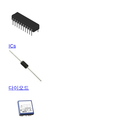
ICs
다이오드