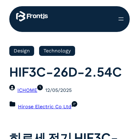
Design
Technology
HIF3C-26D-2.54C
ICHOME
12/05/2025
Hirose Electric Co Ltd
히로세 전기 HIF3C-