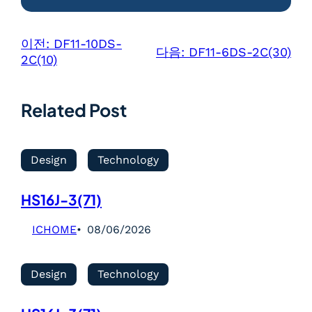
이전:
DF11-10DS-
다음:
DF11-6DS-2C(30)
2C(10)
Related Post
Design
Technology
HS16J-3(71)
ICHOME
08/06/2026
Design
Technology