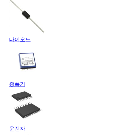
다이오드
증폭기
운전자