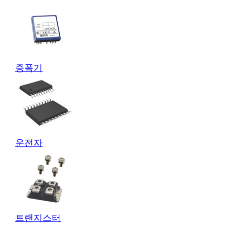
증폭기
운전자
트랜지스터