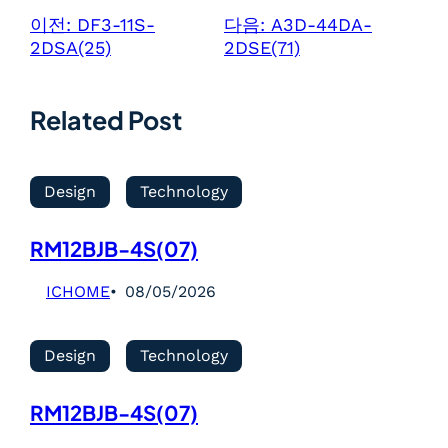
이전:
DF3-11S-
다음:
A3D-44DA-
2DSA(25)
2DSE(71)
Related Post
Design
Technology
RM12BJB-4S(07)
ICHOME
08/05/2026
Design
Technology
RM12BJB-4S(07)