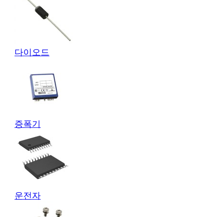
다이오드
증폭기
운전자