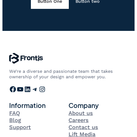
Button One
Button two
We’re a diverse and passionate team that takes
ownership of your design and empower you.
Facebook
YouTube
LinkedIn
Telegram
Instagram
Information
Company
FAQ
About us
Blog
Careers
Support
Contact us
Lift Media