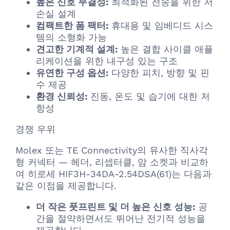
높은 신호 무결성:
최적화된 전송을 위한 저
손실 설계
컴팩트한 폼 팩터:
휴대용 및 임베디드 시스
템의 소형화 가능
견고한 기계적 설계:
높은 결합 사이클 애플
리케이션을 위한 내구성 있는 구조
유연한 구성 옵션:
다양한 피치, 방향 및 핀
수 제공
환경 신뢰성:
진동, 온도 및 습기에 대한 저
항성
경쟁 우위
Molex 또는 TE Connectivity의 유사한 직사각
형 커넥터 — 헤더, 리셉터클, 암 소켓과 비교하
여 히로세 HIF3H-34DA-2.54DSA(61)는 다음과
같은 이점을 제공합니다.
더 작은 풋프린트 및 더 높은 신호 성능:
공
간을 절약하면서도 뛰어난 전기적 성능을