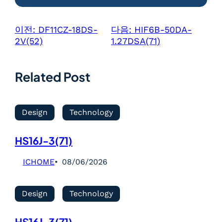
이전:
DF11CZ-18DS-
다음:
HIF6B-50DA-
2V(52)
1.27DSA(71)
Related Post
Design
Technology
HS16J-3(71)
ICHOME
08/06/2026
Design
Technology