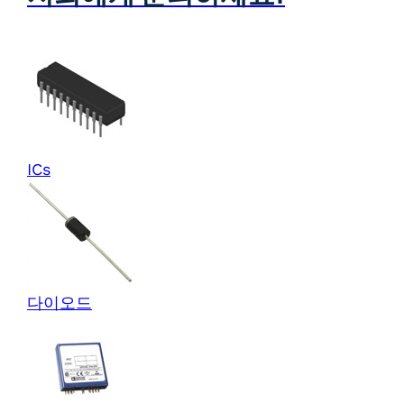
ICs
다이오드