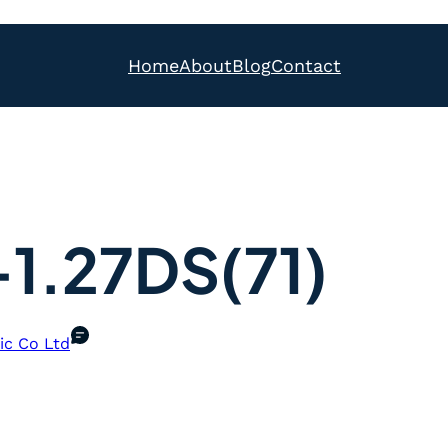
Home
About
Blog
Contact
1.27DS(71)
ic Co Ltd