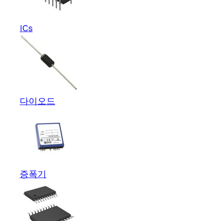
ICs
다이오드
증폭기