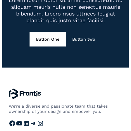
Lorem ipsum dolor sit amet consectetur. Ac
aliquam mauris nulla non senectus mauris
bibendum. Libero risus ultrices feugiat
blandit quis justo vitae facilisi.
Button One
Button two
We’re a diverse and passionate team that takes
ownership of your design and empower you.
Facebook
YouTube
LinkedIn
Telegram
Instagram