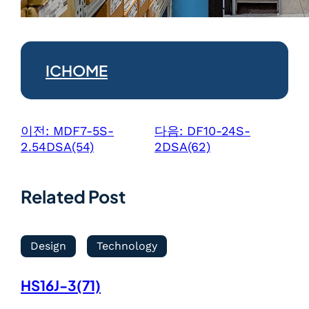
ICHOME
이전:
MDF7-5S-
다음:
DF10-24S-
2.54DSA(54)
2DSA(62)
Related Post
Design
Technology
HS16J-3(71)