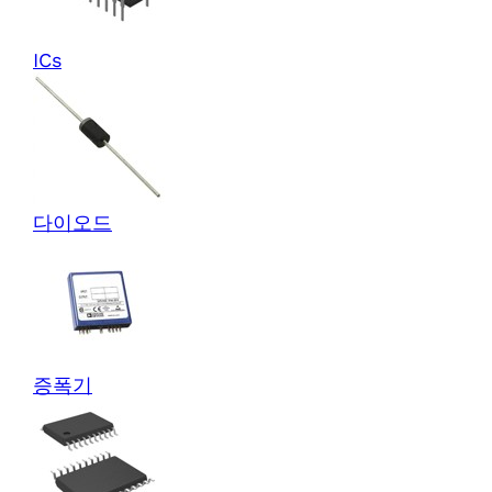
ICs
다이오드
증폭기