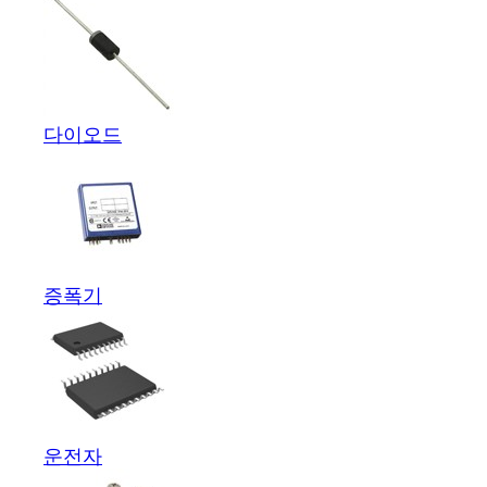
다이오드
증폭기
운전자