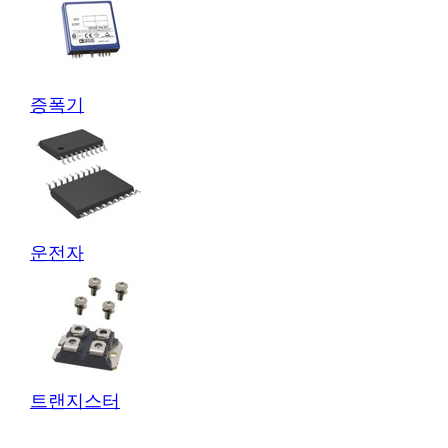
증폭기
운전자
트랜지스터