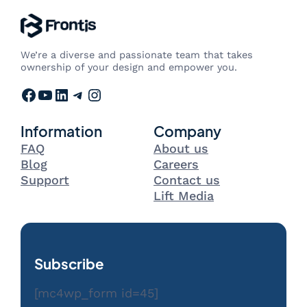
We’re a diverse and passionate team that takes
ownership of your design and empower you.
Facebook
YouTube
LinkedIn
Telegram
Instagram
Information
Company
FAQ
About us
Blog
Careers
Support
Contact us
Lift Media
Subscribe
[mc4wp_form id=45]