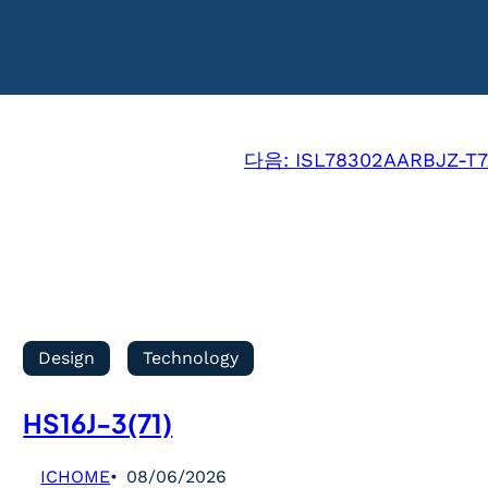
다음:
ISL78302AARBJZ-T
Design
Technology
HS16J-3(71)
ICHOME
08/06/2026