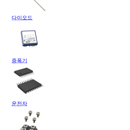
다이오드
증폭기
운전자