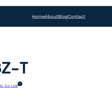
Home
About
Blog
Contact
BZ-T
ic Co Ltd