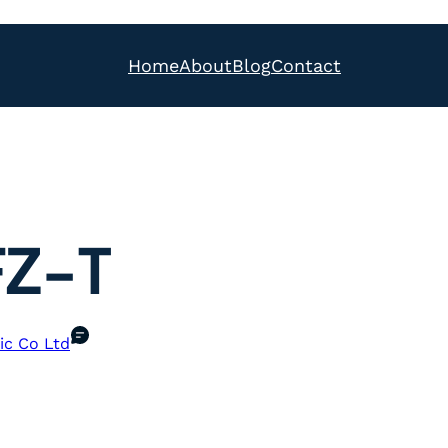
Home
About
Blog
Contact
FZ-T
ic Co Ltd