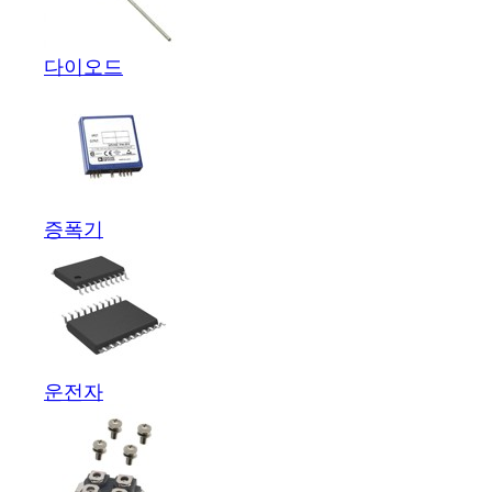
다이오드
증폭기
운전자