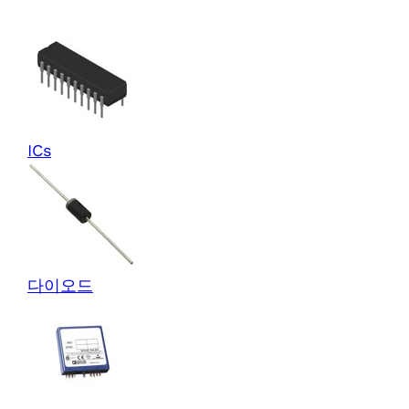
ICs
다이오드