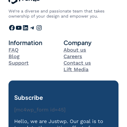
We’re a diverse and passionate team that takes
ownership of your design and empower you.
Facebook
YouTube
LinkedIn
Telegram
Instagram
Information
Company
FAQ
About us
Blog
Careers
Support
Contact us
Lift Media
Subscribe
[mc4wp_form id=45]
Hello, we are Justwp. Our goal is to