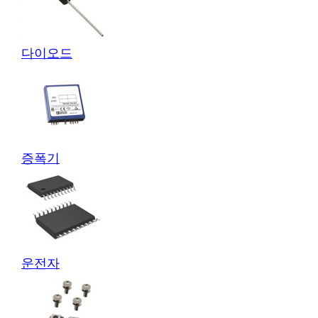
다이오드
증폭기
운전자