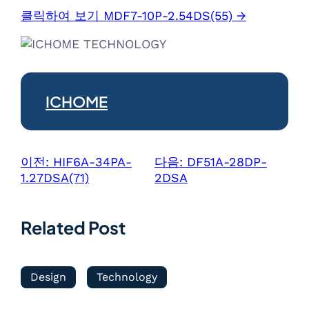
클릭하여 보기 MDF7-10P-2.54DS(55) →
ICHOME
이전:
HIF6A-34PA-
다음:
DF51A-28DP-
1.27DSA(71)
2DSA
Related Post
Design
Technology