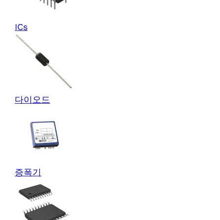
ICs
다이오드
증폭기