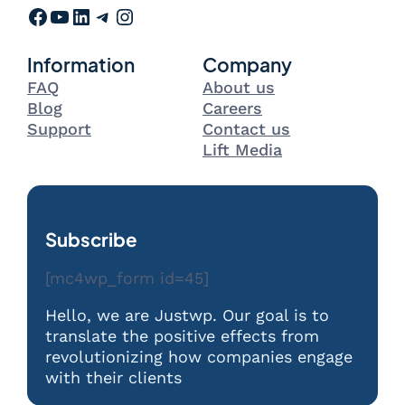
Facebook
YouTube
LinkedIn
Telegram
Instagram
Information
Company
FAQ
About us
Blog
Careers
Support
Contact us
Lift Media
Subscribe
[mc4wp_form id=45]
Hello, we are Justwp. Our goal is to
translate the positive effects from
revolutionizing how companies engage
with their clients