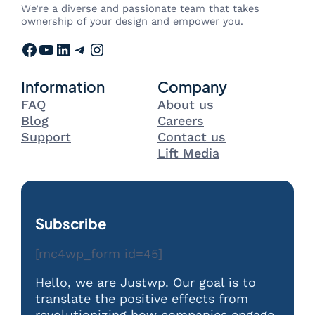
We’re a diverse and passionate team that takes
ownership of your design and empower you.
Facebook
YouTube
LinkedIn
Telegram
Instagram
Information
Company
FAQ
About us
Blog
Careers
Support
Contact us
Lift Media
Subscribe
[mc4wp_form id=45]
Hello, we are Justwp. Our goal is to
translate the positive effects from
revolutionizing how companies engage