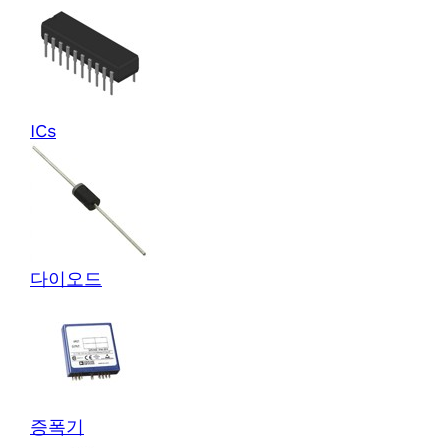
ICs
다이오드
증폭기