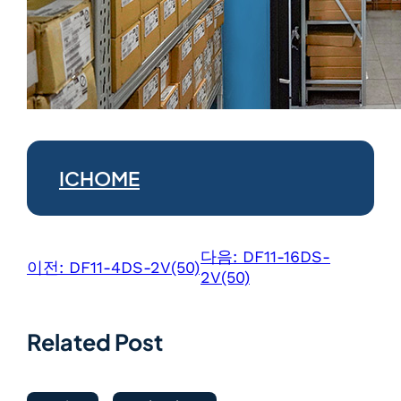
ICHOME
다음:
DF11-16DS-
이전:
DF11-4DS-2V(50)
2V(50)
Related Post