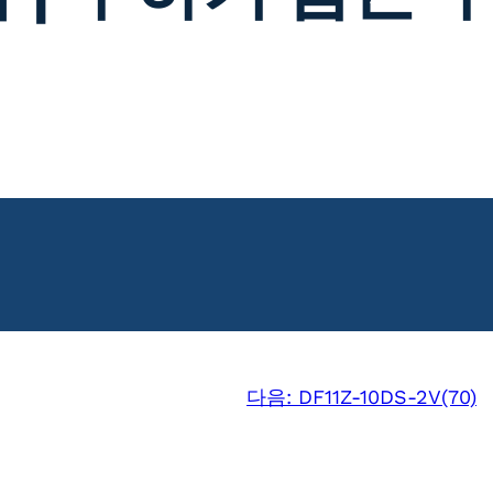
다음:
DF11Z-10DS-2V(70)