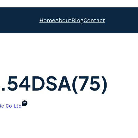
Home
About
Blog
Contact
.54DSA(75)
ic Co Ltd