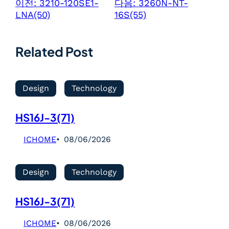
이전:
3210-120SE1-
다음:
3260N-NT-
LNA(50)
16S(55)
Related Post
Design
Technology
HS16J-3(71)
ICHOME
08/06/2026
Design
Technology
HS16J-3(71)
ICHOME
08/06/2026