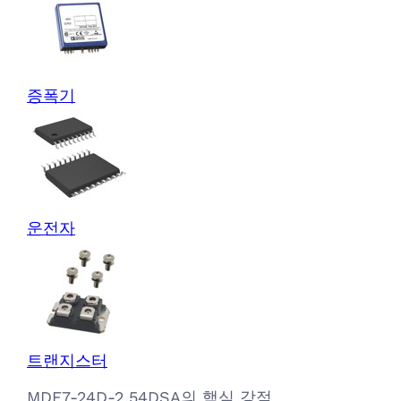
증폭기
운전자
트랜지스터
MDF7-24D-2.54DSA의 핵심 강점