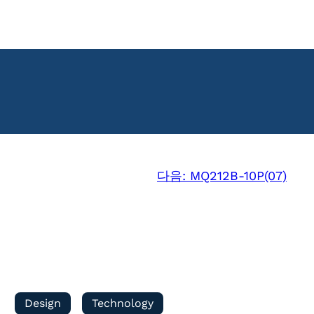
다음:
MQ212B-10P(07)
Design
Technology