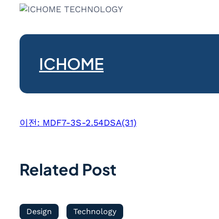
ICHOME
이전:
MDF7-3S-2.54DSA(31)
Related Post
Design
Technology