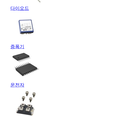
다이오드
증폭기
운전자