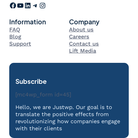
Facebook
YouTube
LinkedIn
Telegram
Instagram
Information
Company
FAQ
About us
Blog
Careers
Support
Contact us
Lift Media
Subscribe
[mc4wp_form id=45]
Hello, we are Justwp. Our goal is to
translate the positive effects from
revolutionizing how companies engage
with their clients