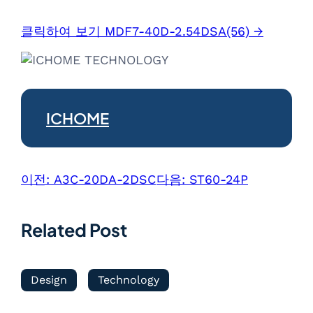
클릭하여 보기 MDF7-40D-2.54DSA(56) →
ICHOME
이전:
A3C-20DA-2DSC
다음:
ST60-24P
Related Post
Design
Technology