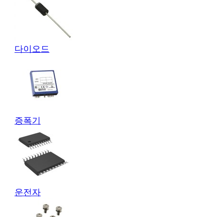
다이오드
증폭기
운전자