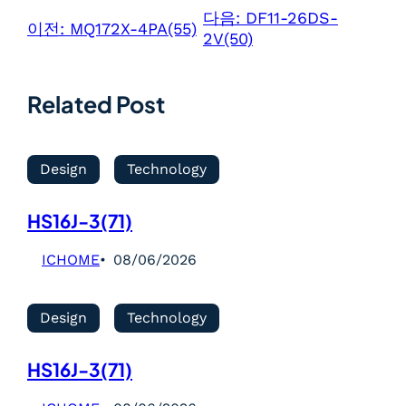
다음:
DF11-26DS-
이전:
MQ172X-4PA(55)
2V(50)
Related Post
Design
Technology
HS16J-3(71)
ICHOME
08/06/2026
Design
Technology
HS16J-3(71)