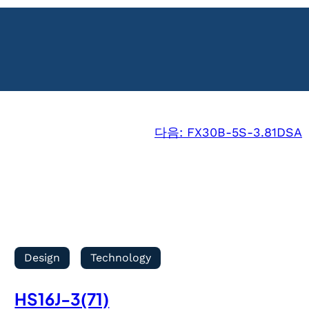
다음:
FX30B-5S-3.81DSA
Design
Technology
HS16J-3(71)