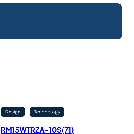
Design
Technology
RM15WTRZA-10S(71)