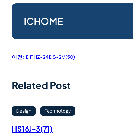
ICHOME
이전:
DF11Z-24DS-2V(50)
Related Post
Design
Technology
HS16J-3(71)