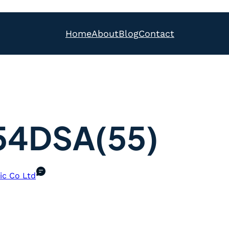
Home
About
Blog
Contact
54DSA(55)
ic Co Ltd