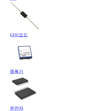
다이오드
증폭기
운전자