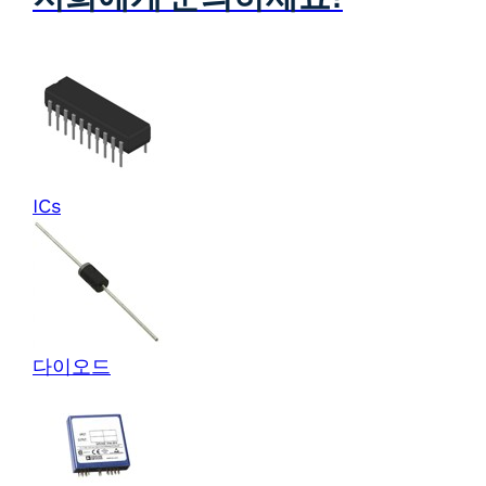
ICs
다이오드