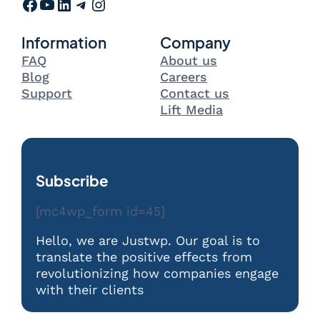
Facebook
YouTube
LinkedIn
Telegram
Instagram
Information
Company
FAQ
About us
Blog
Careers
Support
Contact us
Lift Media
Subscribe
[mc4wp_form id=45]
Hello, we are Justwp. Our goal is to
translate the positive effects from
revolutionizing how companies engage
with their clients