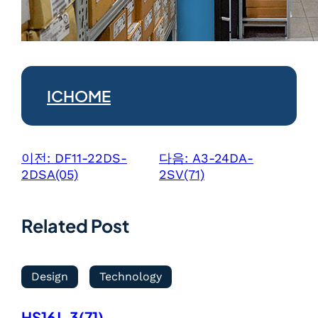
ICHOME
이전:
DF11-22DS-
다음:
A3-24DA-
2DSA(05)
2SV(71)
Related Post
Design
Technology
HS16J-3(71)