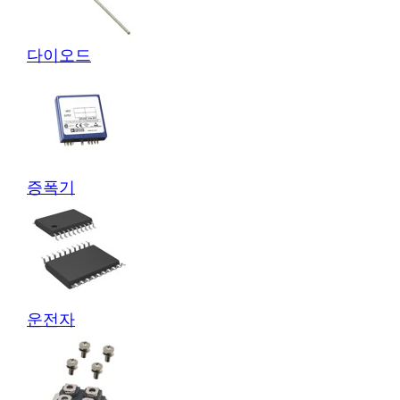
다이오드
증폭기
운전자