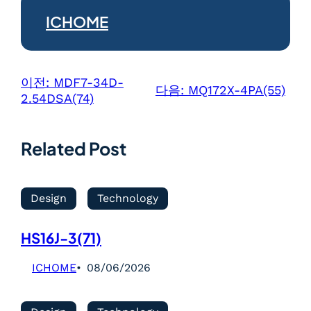
ICHOME
이전:
MDF7-34D-
다음:
MQ172X-4PA(55)
2.54DSA(74)
Related Post
Design
Technology
HS16J-3(71)
ICHOME
08/06/2026