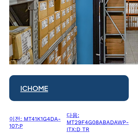
ICHOME
다음:
이전:
MT41K1G4DA-
MT29F4G08ABADAWP-
107:P
ITX:D TR