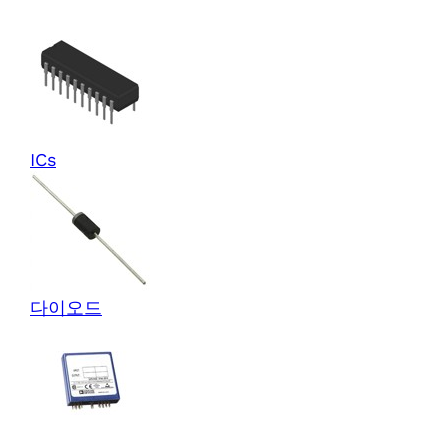
ICs
다이오드